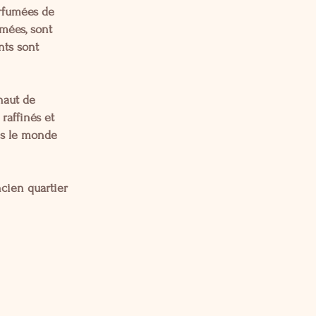
arfumées de
umées, sont
nts sont
haut de
raffinés et
ans le monde
ncien quartier