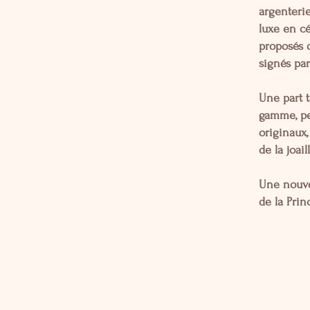
argenterie
luxe en cé
proposés d
signés pa
Une part t
gamme, pe
originaux,
de la joail
Une nouvel
de la Pri