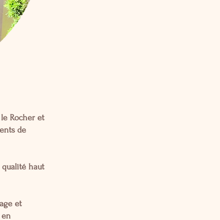
 le Rocher et
dents de
 qualité haut
iage et
s en